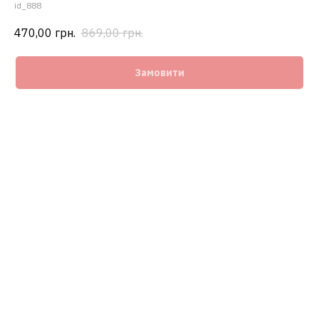
id_888
470,00
грн.
869,00
грн.
Замовити