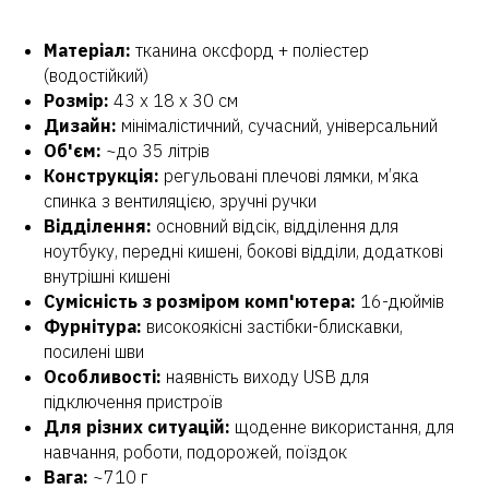
Матеріал:
тканина оксфорд + поліестер
(водостійкий)
Розмір:
43 х 18 х 30 см
Дизайн:
мінімалістичний, сучасний, універсальний
Об'єм:
~до 35 літрів
Конструкція:
регульовані плечові лямки, м’яка
спинка з вентиляцією, зручні ручки
Відділення:
основний відсік, відділення для
ноутбуку, передні кишені, бокові відділи, додаткові
внутрішні кишені
Сумісність з розміром комп'ютера:
16-дюймів
Фурнітура:
високоякісні застібки-блискавки,
посилені шви
Особливості:
наявність виходу USB для
підключення пристроїв
Для різних ситуацій:
щоденне використання, для
навчання, роботи, подорожей, поїздок
Вага:
~710 г