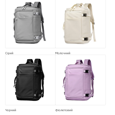
Сірий
Молочний
Чорний
Фіолетовий