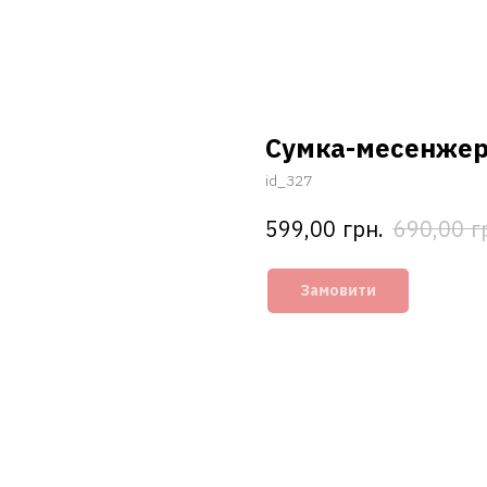
Сумка-месенжер
id_327
грн.
г
599,00
690,00
Замовити