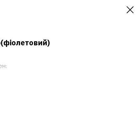
(фіолетовий)
рн.