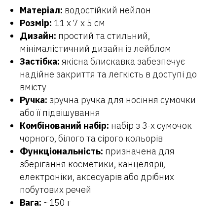
Матеріал:
водостійкий нейлон
Розмір:
11 х 7 х 5 см
Дизайн:
простий та стильний,
мінімалістичний дизайн із лейблом
Застібка:
якісна блискавка забезпечує
надійне закриття та легкість в доступі до
вмісту
Ручка:
зручна ручка для носіння сумочки
або її підвішування
Комбінований набір:
набір з 3-х сумочок
чорного, білого та сірого кольорів
Функціональність:
призначена для
зберігання косметики, канцелярії,
електроніки, аксесуарів або дрібних
побутових речей
Вага:
~150 г