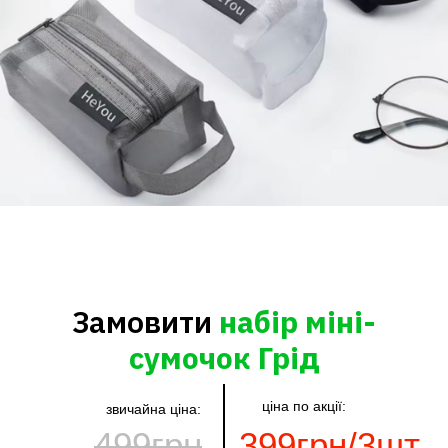
Замовити
набір міні-
сумочок Грід
ціна по акції:
звичайна ціна:
499грн
399грн/3шт