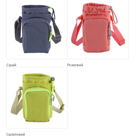
Сірий
Рожевий
Салатовий