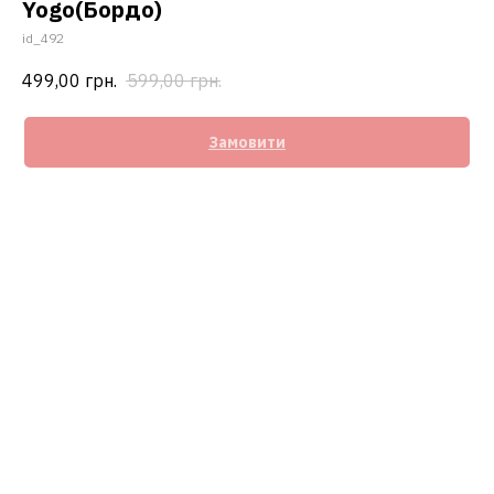
Yogo(Бордо)
id_492
499,00
грн.
599,00
грн.
Замовити