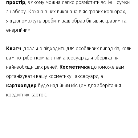
простір
, в якому можна легко розмістити всі інші сумки
з набору. Кожна з них виконана в яскравих кольорах,
які допоможуть зробити ваш образ більш яскравим та
енергійним.
Клатч
ідеально підходить для особливих випадків, коли
вам потрібен компактний аксесуар для зберігання
найнеобхідніших речей.
Косметичка
допоможе вам
організувати вашу косметику і аксесуари, а
картхолдер
буде надійним місцем для зберігання
кредитних карток.
З набором сумок 'Divina' ви завжди будете готові
до будь-якої події
і зможете підкреслити свій
неперевершений стиль.