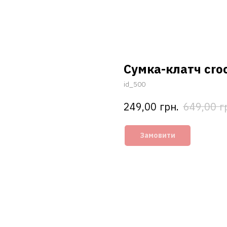
Сумка-клатч croc
id_500
грн.
г
249,00
649,00
Замовити