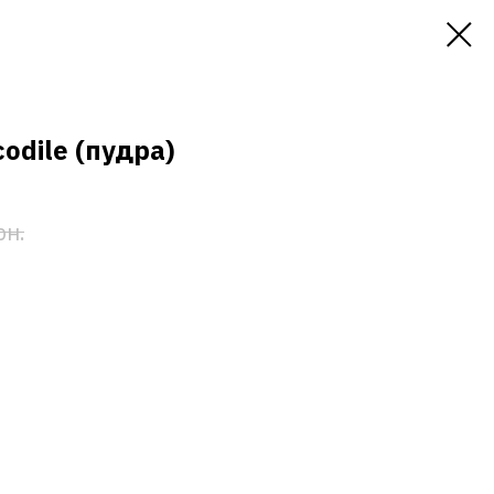
odile (пудра)
рн.